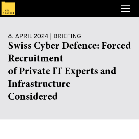
Anwälte
8. APRIL 2024 | BRIEFING
Expertise
Swiss Cyber Defence: Forced
+
Deals, Cases & News
Recruitment
+
Publikationen
Deals & Cases
of Private IT Experts and
Über Bär & Karrer
Corporate News
Briefing
Infrastructure
+
Karriere
Publikation
Considered
+
Kontakt
Vortrag
Arbeiten bei uns
+
Suche
Guide
Stellen
Übersicht
+
Legal Insight
Bewerben
Anwälte
Offene Stellen
EN
DE
FR