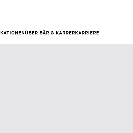
Spontanbewerbung
RAG
E
IHRE KARRIERE
Ihre Karriere bei uns
 INSIGHT
IKATIONEN
ÜBER BÄR & KARRER
KARRIERE