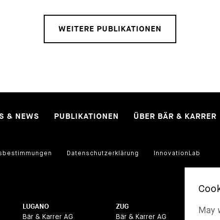
WEITERE PUBLIKATIONEN
ES & NEWS
PUBLIKATIONEN
ÜBER BÄR & KARRER
sbestimmungen
Datenschutzerklärung
InnovationLab
LUGANO
ZUG
BA
May w
Bär & Karrer AG
Bär & Karrer AG
Bär