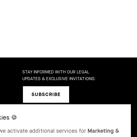
STAY INFORMED WITH OUR LEGAL
UPDATES & EXCLUSIVE INVITATIONS:
SUBSCRIBE
SEL
ST MORITZ
e activate additional services for
Marketing &
 & Karrer AG
Bär & Karrer