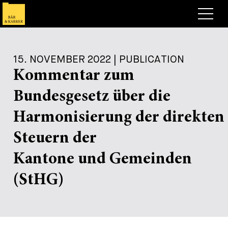
Anwälte
15. NOVEMBER 2022 | PUBLICATION
Expertise
Kommentar zum
+
Deals, Cases & News
Bundesgesetz über die
+
Publikationen
Deals & Cases
Harmonisierung der direkten
Über Bär & Karrer
Corporate News
Briefing
Steuern der
+
Karriere
Publikation
Kantone und Gemeinden
+
(StHG)
Kontakt
Vortrag
Arbeiten bei uns
+
Suche
Guide
Stellen
Übersicht
+
Legal Insight
Bewerben
Anwälte
Offene Stellen
EN
DE
FR