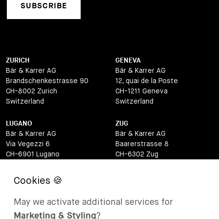
SUBSCRIBE
ZURICH
GENEVA
Bär & Karrer AG
Bär & Karrer AG
Brandschenkestrasse 90
12, quai de la Poste
CH-8002 Zurich
CH-1211 Geneva
Switzerland
Switzerland
LUGANO
ZUG
Bär & Karrer AG
Bär & Karrer AG
Via Vegezzi 6
Baarerstrasse 8
CH-6901 Lugano
CH-6302 Zug
Switzerland
Switzerland
BASEL
ST MORITZ
Bär & Karrer AG
Bär & Karrer
May we activate additional services for
Lange Gasse 47
Via Maistra 2
Marketing & Styling
?
CH-4052 Basel
CH-7500 St Moritz