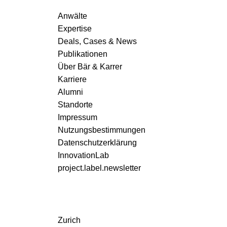
Associate
Anwälte
Verwandte Publikationen
Christine Schweikard
Expertise
Deals, Cases & News
Publikationen
Über Bär & Karrer
Karriere
Alumni
Standorte
Impressum
Nutzungsbestimmungen
Datenschutzerklärung
InnovationLab
project.label.newsletter
Zurich