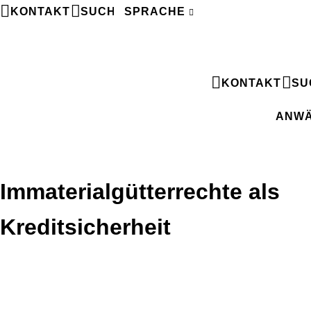
KONTAKT
SUCHE
SPRACHE
FR
KONTAKT
SU
ANWÄ
Immaterialgütterrechte als
Kreditsicherheit
Immaterialgütterrechte als