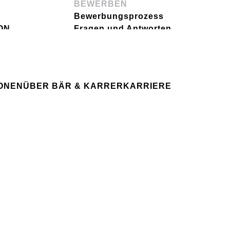
BEWERBEN
Bewerbungsprozess
ON
Fragen und Antworten
Spontanbewerbung
IHRE KARRIERE
Ihre Karriere bei uns
IGHT
IONEN
ÜBER BÄR & KARRER
KARRIERE