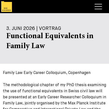
Anwälte
3. JUNI 2026 | VORTRAG
Expertise
Functional Equivalents in
+
Deals, Cases & News
Family Law
+
Publikationen
Deals & Cases
Über Bär & Karrer
Corporate News
Briefing
+
Family Law Early Career Colloquium, Copenhagen
Karriere
Publikation
+
The methodological chapter of my PhD thesis examining
Kontakt
Vortrag
Arbeiten bei uns
the use of functional equivalents in Swiss civil law will
+
Suche
be presented at an Early Career Researcher Colloquium in
Guide
Stellen
Übersicht
Family Law, jointly organised by the Max Planck Institute
+
Legal Insight
Bewerben
Anwälte
Offene Stellen
EN
DE
FR