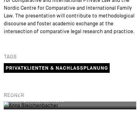
for Comparative and International Private Law and the
Nordic Centre for Comparative and International Family
+
Ihre Karriere
Substituten
Bewerbungsprozess
Law. The presentation will contribute to methodological
discourse and foster academic exchange at the
Kurzpraktikanten
Fragen und Antworten
Ihre Karriere bei uns
intersection of comparative legal research and practice.
Administration
Spontanbewerbung
Assistenzen
TAGS
PRIVATKLIENTEN & NACHLASSPLANUNG
JUNIOR ASSOCIATE
REDNER
Anna Bleichenbacher