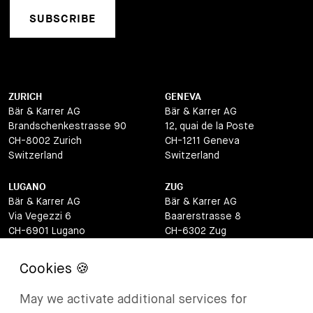
SUBSCRIBE
ZURICH
GENEVA
Bär & Karrer AG
Bär & Karrer AG
Brandschenkestrasse 90
12, quai de la Poste
CH-8002 Zurich
CH-1211 Geneva
Switzerland
Switzerland
LUGANO
ZUG
Bär & Karrer AG
Bär & Karrer AG
Via Vegezzi 6
Baarerstrasse 8
CH-6901 Lugano
CH-6302 Zug
Switzerland
Switzerland
BASEL
ST MORITZ
Bär & Karrer AG
Bär & Karrer
May we activate additional services for
Lange Gasse 47
Via Maistra 2