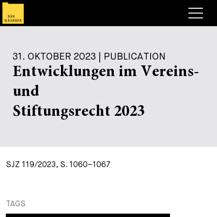
Anwälte
31. OKTOBER 2023 | PUBLICATION
Expertise
Entwicklungen im Vereins-
+
Deals, Cases & News
und
+
Publikationen
Deals & Cases
Stiftungsrecht 2023
Über Bär & Karrer
Corporate News
Briefing
+
Karriere
Publikation
SJZ 119/2023, S. 1060–1067
+
Kontakt
Vortrag
Arbeiten bei uns
+
Suche
Guide
Stellen
Übersicht
TAGS
+
Legal Insight
Bewerben
Anwälte
Offene Stellen
EN
DE
FR