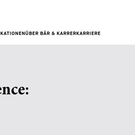
Spontanbewerbung
RAG
E
IHRE KARRIERE
Ihre Karriere bei uns
 INSIGHT
IKATIONEN
ÜBER BÄR & KARRER
KARRIERE
ence: