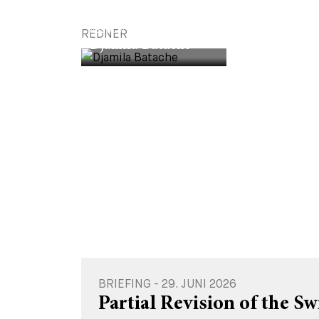
ASSOCIATE
REDNER
Djamila Batache
BRIEFING - 29. JUNI 2026
Partial Revision of the S