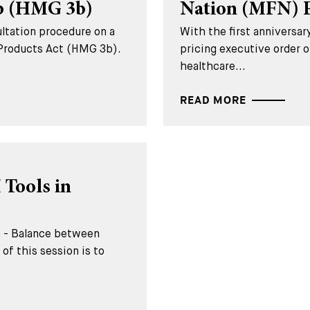
3b (HMG 3b)
Nation (MFN) P
ltation procedure on a
With the first anniversa
 Products Act (HMG 3b).
pricing executive order o
healthcare...
READ MORE
 Tools in
 - Balance between
of this session is to