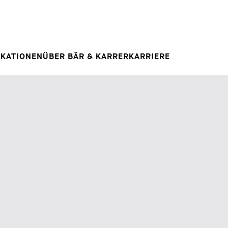
Spontanbewerbung
RAG
E
IHRE KARRIERE
Ihre Karriere bei uns
 INSIGHT
IKATIONEN
ÜBER BÄR & KARRER
KARRIERE