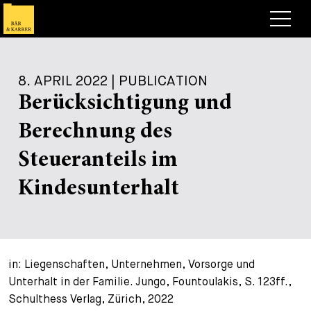
Anwälte
8. APRIL 2022 | PUBLICATION
Expertise
Berücksichtigung und
+
Deals, Cases & News
Berechnung des
+
Publikationen
Deals & Cases
Steueranteils im
Über Bär & Karrer
Corporate News
Briefing
Kindesunterhalt
+
Karriere
Publikation
+
Kontakt
Vortrag
Arbeiten bei uns
in: Liegenschaften, Unternehmen, Vorsorge und
+
Suche
Guide
Stellen
Übersicht
Unterhalt in der Familie. Jungo, Fountoulakis, S. 123ff.,
Schulthess Verlag, Zürich, 2022
+
Legal Insight
Bewerben
Anwälte
Offene Stellen
EN
DE
FR