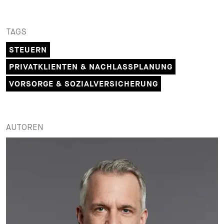
+
Ihre Karriere
Substituten
Bewerbungsprozess
TAGS
Kurzpraktikanten
Fragen und Antworten
Ihre Karriere bei uns
STEUERN
PRIVATKLIENTEN & NACHLASSPLANUNG
Administration
Spontanbewerbung
VORSORGE & SOZIALVERSICHERUNG
Assistenzen
AUTOREN