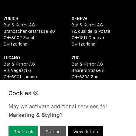
ZURICH
GENEVA
Bär & Karrer AG
Bär & Karrer AG
Brandschenkestrasse 90
12, quai de la Poste
CH-8002 Zurich
CH-1211 Geneva
Switzerland
Switzerland
LUGANO
ZUG
Bär & Karrer AG
Bär & Karrer AG
Via Vegezzi 6
Baarerstrasse 8
CH-6901 Lugano
CH-6302 Zug
Switzerland
Switzerland
BASEL
ST MORITZ
Bär & Karrer AG
Bär & Karrer
May we activate additional services for
Lange Gasse 47
Via Maistra 2
Marketing & Styling
?
CH-4052 Basel
CH-7500 St Moritz
Switzerland
Switzerland
That’s ok
Decline
View details