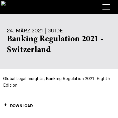
Anwälte
24. MÄRZ 2021 | GUIDE
Expertise
Banking Regulation 2021 -
+
Deals, Cases & News
Switzerland
+
Publikationen
Deals & Cases
Über Bär & Karrer
Corporate News
Briefing
+
Global Legal Insights, Banking Regulation 2021, Eighth
Karriere
Publikation
Edition
+
Kontakt
Vortrag
Arbeiten bei uns
+
Suche
Guide
Stellen
Übersicht
DOWNLOAD
+
Legal Insight
Bewerben
Anwälte
Offene Stellen
EN
DE
FR