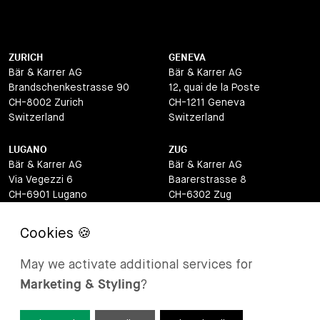
ZURICH
GENEVA
Bär & Karrer AG
Bär & Karrer AG
Brandschenkestrasse 90
12, quai de la Poste
CH-8002 Zurich
CH-1211 Geneva
Switzerland
Switzerland
LUGANO
ZUG
Bär & Karrer AG
Bär & Karrer AG
Via Vegezzi 6
Baarerstrasse 8
CH-6901 Lugano
CH-6302 Zug
Switzerland
Switzerland
BASEL
ST MORITZ
Bär & Karrer AG
Bär & Karrer
May we activate additional services for
Lange Gasse 47
Via Maistra 2
Marketing & Styling
?
CH-4052 Basel
CH-7500 St Moritz
Switzerland
Switzerland