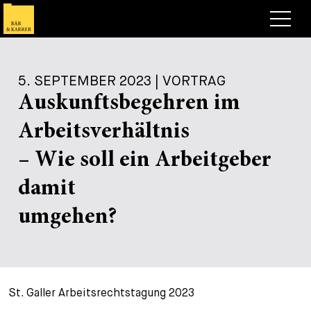
Anwälte
5. SEPTEMBER 2023 | VORTRAG
Expertise
Auskunftsbegehren im
+
Deals, Cases & News
Arbeitsverhältnis
+
Publikationen
Deals & Cases
– Wie soll ein Arbeitgeber
Über Bär & Karrer
Corporate News
Briefing
damit
+
Karriere
Publikation
umgehen?
+
Kontakt
Vortrag
Arbeiten bei uns
+
Suche
Guide
Stellen
Übersicht
St. Galler Arbeitsrechtstagung 2023
+
Legal Insight
Bewerben
Anwälte
Offene Stellen
EN
DE
FR