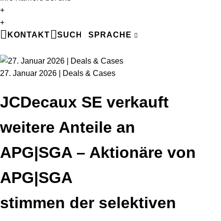
+
EN
+
DE
KONTAKT
SUCHE
SPRACHE
FR
27. Januar 2026 | Deals & Cases
JCDecaux SE verkauft
weitere Anteile an
APG|SGA – Aktionäre von
APG|SGA
stimmen der selektiven