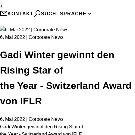
+
DE
KONTAKT
SUCHE
SPRACHE
FR
6. Mai 2022 | Corporate News
Gadi Winter gewinnt den
Rising Star of
the Year - Switzerland Award
von IFLR
6. Mai 2022 | Corporate News
Gadi Winter gewinnt den Rising Star of
the Year - Switzerland Award von IFLR