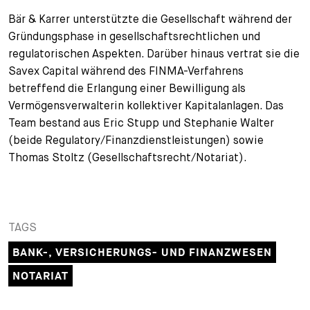
Bär & Karrer unterstützte die Gesellschaft während der
+
Ihre Karriere
Substituten
Bewerbungsprozess
Gründungsphase in gesellschaftsrechtlichen und
regulatorischen Aspekten. Darüber hinaus vertrat sie die
Kurzpraktikanten
Fragen und Antworten
Ihre Karriere bei uns
Savex Capital während des FINMA-Verfahrens
betreffend die Erlangung einer Bewilligung als
Administration
Spontanbewerbung
Vermögensverwalterin kollektiver Kapitalanlagen. Das
Team bestand aus Eric Stupp und Stephanie Walter
Assistenzen
(beide Regulatory/Finanzdienstleistungen) sowie
Thomas Stoltz (Gesellschaftsrecht/Notariat).
TAGS
BANK-, VERSICHERUNGS- UND FINANZWESEN
NOTARIAT