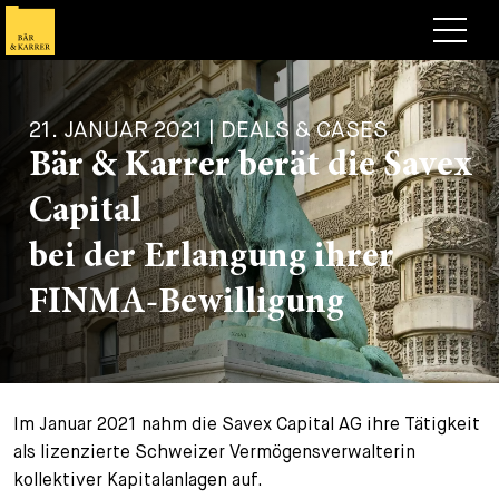
Anwälte
21. JANUAR 2021 | DEALS & CASES
Expertise
Bär & Karrer berät die Savex
+
Deals, Cases & News
Capital
+
Publikationen
Deals & Cases
bei der Erlangung ihrer
Über Bär & Karrer
Corporate News
Briefing
FINMA-Bewilligung
+
Karriere
Publikation
+
Kontakt
Vortrag
Arbeiten bei uns
Im Januar 2021 nahm die Savex Capital AG ihre Tätigkeit
+
Suche
Guide
Stellen
Übersicht
als lizenzierte Schweizer Vermögensverwalterin
kollektiver Kapitalanlagen auf.
+
Legal Insight
Bewerben
Anwälte
Offene Stellen
EN
DE
FR