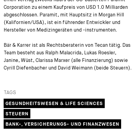
Corporation zu einem Kaufpreis von USD 1.0 Milliarden
+
Ihre Karriere
Substituten
Bewerbungsprozess
abgeschlossen. Paramit, mit Hauptsitz in Morgan Hill
(Kalifornien/USA), ist ein führender Entwickler und
Kurzpraktikanten
Fragen und Antworten
Ihre Karriere bei uns
Hersteller von Medizingeräten und -instrumenten.
Administration
Spontanbewerbung
Bär & Karrer ist als Rechtsberaterin von Tecan tätig. Das
Team besteht aus Ralph Malacrida, Lukas Roesler,
Assistenzen
Janine, Wüst, Clarissa Marxer (alle Finanzierung) sowie
Cyrill Diefenbacher und David Weimann (beide Steuern).
TAGS
GESUNDHEITSWESEN & LIFE SCIENCES
STEUERN
BANK-, VERSICHERUNGS- UND FINANZWESEN