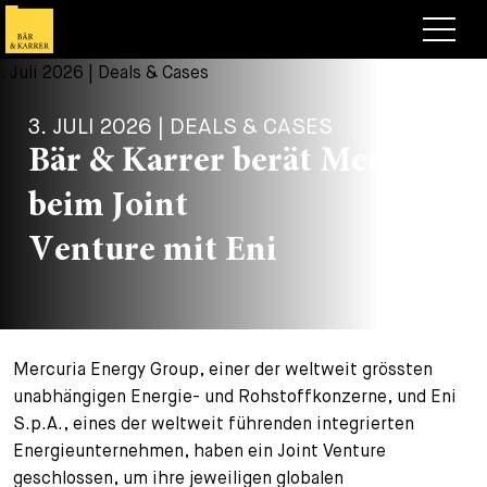
Anwälte
3. JULI 2026 | DEALS & CASES
Expertise
Bär & Karrer berät Mercuria
+
Deals, Cases & News
beim Joint
+
Publikationen
Deals & Cases
Venture mit Eni
Über Bär & Karrer
Corporate News
Briefing
+
Karriere
Publikation
Mercuria Energy Group, einer der weltweit grössten
+
Kontakt
Vortrag
Arbeiten bei uns
unabhängigen Energie- und Rohstoffkonzerne, und Eni
+
S.p.A., eines der weltweit führenden integrierten
Suche
Guide
Stellen
Übersicht
Energieunternehmen, haben ein Joint Venture
+
geschlossen, um ihre jeweiligen globalen
Legal Insight
Bewerben
Anwälte
Offene Stellen
EN
DE
FR