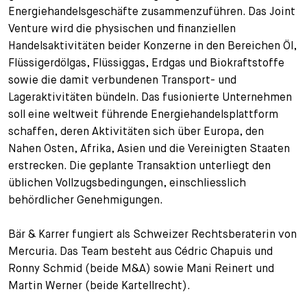
Energiehandelsgeschäfte zusammenzuführen. Das Joint
+
Venture wird die physischen und finanziellen
Ihre Karriere
Substituten
Bewerbungsprozess
Handelsaktivitäten beider Konzerne in den Bereichen Öl,
Kurzpraktikanten
Fragen und Antworten
Ihre Karriere bei uns
Flüssigerdölgas, Flüssiggas, Erdgas und Biokraftstoffe
sowie die damit verbundenen Transport- und
Administration
Spontanbewerbung
Lageraktivitäten bündeln. Das fusionierte Unternehmen
soll eine weltweit führende Energiehandelsplattform
Assistenzen
schaffen, deren Aktivitäten sich über Europa, den
Nahen Osten, Afrika, Asien und die Vereinigten Staaten
erstrecken. Die geplante Transaktion unterliegt den
üblichen Vollzugsbedingungen, einschliesslich
behördlicher Genehmigungen.
Bär & Karrer fungiert als Schweizer Rechtsberaterin von
Mercuria. Das Team besteht aus Cédric Chapuis und
Ronny Schmid (beide M&A) sowie Mani Reinert und
Martin Werner (beide Kartellrecht).