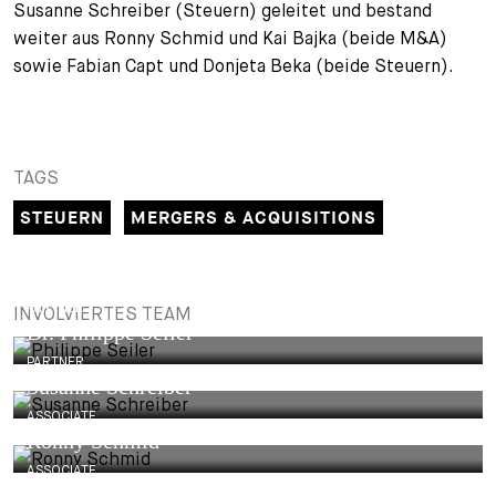
Susanne Schreiber (Steuern) geleitet und bestand
weiter aus Ronny Schmid und Kai Bajka (beide M&A)
sowie Fabian Capt und Donjeta Beka (beide Steuern).
TAGS
STEUERN
MERGERS & ACQUISITIONS
PARTNER
INVOLVIERTES TEAM
Dr. Philippe Seiler
PARTNER
Susanne Schreiber
ASSOCIATE
Ronny Schmid
ASSOCIATE
Fabian Capt