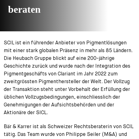
beraten
+
Ihre Karriere
Substituten
Bewerbungsprozess
Kurzpraktikanten
Fragen und Antworten
Ihre Karriere bei uns
Administration
Spontanbewerbung
SCIL ist ein führender Anbieter von Pigmentlösungen
mit einer stark globalen Präsenz in mehr als 85 Ländern.
Assistenzen
Die Heubach Gruppe blickt auf eine 200-jährige
Geschichte zurück und wurde nach der Integration des
Pigmentgeschäfts von Clariant im Jahr 2022 zum
zweitgrössten Pigmenthersteller der Welt. Der Vollzug
der Transaktion steht unter Vorbehalt der Erfüllung der
üblichen Vollzugsbedingungen, einschliesslich der
Genehmigungen der Aufsichtsbehörden und der
Aktionäre der SICL.
Bär & Karrer ist als Schweizer Rechtsberaterin von SCIL
tätig. Das Team wurde von Philippe Seiler (M&A) und