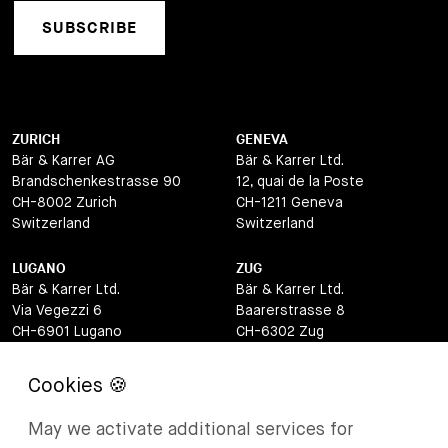
SUBSCRIBE
ZURICH
GENEVA
Bär & Karrer AG
Bär & Karrer Ltd.
Brandschenkestrasse 90
12, quai de la Poste
CH-8002 Zurich
CH-1211 Geneva
Switzerland
Switzerland
LUGANO
ZUG
Bär & Karrer Ltd.
Bär & Karrer Ltd.
Via Vegezzi 6
Baarerstrasse 8
CH-6901 Lugano
CH-6302 Zug
Switzerland
Switzerland
BASEL
ST MORITZ
Bär & Karrer Ltd.
Bär & Karrer
May we activate additional services for
Lange Gasse 47
Via Maistra 2