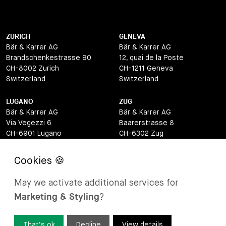
ZURICH
GENEVA
Bär & Karrer AG
Bär & Karrer AG
Brandschenkestrasse 90
12, quai de la Poste
CH-8002 Zurich
CH-1211 Geneva
Switzerland
Switzerland
LUGANO
ZUG
Bär & Karrer AG
Bär & Karrer AG
Via Vegezzi 6
Baarerstrasse 8
CH-6901 Lugano
CH-6302 Zug
Switzerland
Switzerland
BASEL
ST MORITZ
Bär & Karrer AG
Bär & Karrer
May we activate additional services for
Lange Gasse 47
Via Maistra 2
Marketing & Styling
?
CH-4052 Basel
CH-7500 St Moritz
Switzerland
Switzerland
That’s ok
Decline
View details