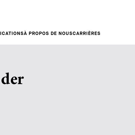
Candidature spontanée
RVENTIONS
E
VOTRE CARRIÈRE
Votre carrière chez nous
L INSIGHT
ICATIONS
À PROPOS DE NOUS
CARRIÈRES
 der