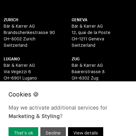
ZURICH
GENEVA
Bär & Karrer AG
Bär & Karrer AG
Brandschenkestrasse 90
12, quai de la Poste
CH-8002 Zurich
CH-1211 Geneva
Switzerland
Switzerland
LUGANO
ZUG
Bär & Karrer AG
Bär & Karrer AG
Via Vegezzi 6
Baarerstrasse 8
CH-6901 Lugano
CH-6302 Zug
Switzerland
Switzerland
BASEL
ST MORITZ
Bär & Karrer AG
Bär & Karrer
May we activate additional services for
Lange Gasse 47
Via Maistra 2
Marketing & Styling
?
CH-4052 Basel
CH-7500 St Moritz
Switzerland
Switzerland
That’s ok
Decline
View details