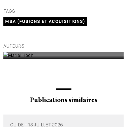
+
TAGS
Votre carrière
Stagiaires
Processus de candidature
M&A (FUSIONS ET ACQUISITIONS)
Stagiaires de courte durée
Foire aux questions
Votre carrière chez nous
Administration
Candidature spontanée
PARTNER
AUTEURS
Mariel Hoch
Assistantes et assistants
Publications similaires
GUIDE - 13 JUILLET 2026