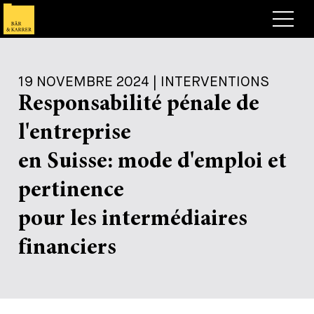
Avocats
19 NOVEMBRE 2024 | INTERVENTIONS
Competences
Responsabilité pénale de
+
Deals, cas et actualités
l'entreprise
+
Publications
Deals & Cases
en Suisse: mode d'emploi et
À propos de nous
Corporate News
Briefing
pertinence
+
Carrières
Publication
pour les intermédiaires
+
financiers
Contact
Interventions
Travailler chez nous
+
Recherche
Guide
Postes
Vue d’ensemble
+
Legal Insight
Postuler
Avocates et avocats
Postes à pourvoir
EN
DE
FR