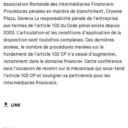
Association Romande des Intermédiaires Financiers:
+
Procédures pénales en matière de blanchiment, Crowne
Votre carrière
Stagiaires
Processus de candidature
Plaza, Geneva La responsabilité pénale de l'entreprise
Stagiaires de courte durée
Foire aux questions
Votre carrière chez nous
aux termes de l'article 102 du Code pénal existe depuis
2003. L'articulation et les conditions d'application de la
Administration
Candidature spontanée
disposition sont toutefois complexes. Ces dernières
années, le nombre de procédures menées sur le
Assistantes et assistants
fondement de l'article 102 CP n'a cessé d'augmenter,
notamment dans le domaine financier. Cette conférence
sera l'occasion de revenir sur la mécanique qui sous-tend
l'article 102 CP et souligner sa pertinence pour les
intermédiaires financiers.
LINK