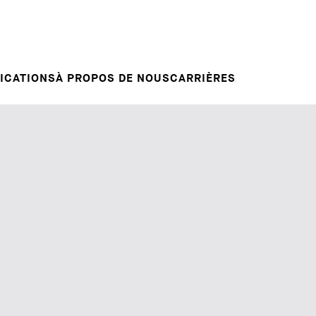
Candidature spontanée
RVENTIONS
E
VOTRE CARRIÈRE
Votre carrière chez nous
L INSIGHT
ICATIONS
À PROPOS DE NOUS
CARRIÈRES