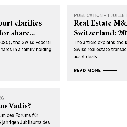
PUBLICATION - 1 JUILLE
rt clarifies
Real Estate M&
for share...
Switzerland: 2
2025), the Swiss Federal
The article explains the 
hares in a family holding
Swiss real estate transac
asset deals,...
READ MORE
26
uo Vadis?
äum des Forums für
 jährigen Jubiläums des