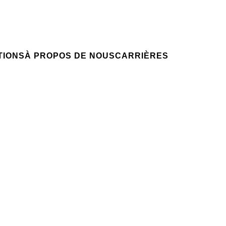
Candidature spontanée
NTIONS
VOTRE CARRIÈRE
Votre carrière chez nous
NSIGHT
TIONS
À PROPOS DE NOUS
CARRIÈRES
Helbing Lichtenhahn) 2022, pp. 527-533