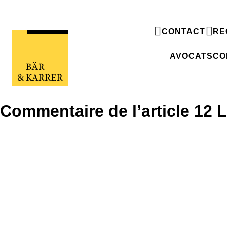
CONTACT
RE
AVOCATS
CO
Commentaire de l’article 12 
Commentaire de l’article 12 LBA
in : Cassani U./Bovet C./Villard K. (eds.), Co