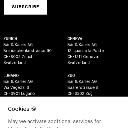
SUBSCRIBE
ZURICH
GENEVA
Bär & Karrer AG
Bär & Karrer AG
Brandschenkestrasse 90
12, quai de la Poste
CH-8002 Zurich
CH-1211 Geneva
Switzerland
Switzerland
LUGANO
ZUG
Bär & Karrer AG
Bär & Karrer AG
Via Vegezzi 6
Baarerstrasse 8
CH-6901 Lugano
CH-6302 Zug
Switzerland
Switzerland
BASEL
ST MORITZ
Bär & Karrer AG
Bär & Karrer
May we activate additional services for
Lange Gasse 47
Via Maistra 2