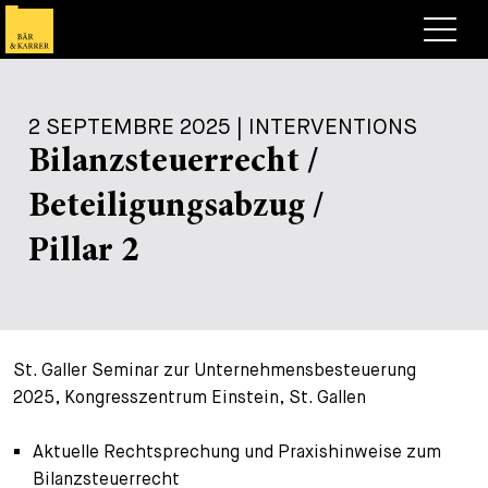
Avocats
2 SEPTEMBRE 2025 | INTERVENTIONS
Competences
Bilanzsteuerrecht /
+
Deals, cas et actualités
Beteiligungsabzug /
+
Publications
Deals & Cases
Pillar 2
À propos de nous
Corporate News
Briefing
+
Carrières
Publication
St. Galler Seminar zur Unternehmensbesteuerung
+
Contact
Interventions
Travailler chez nous
2025, Kongresszentrum Einstein, St. Gallen
+
Recherche
Guide
Postes
Vue d’ensemble
Aktuelle Rechtsprechung und Praxishinweise zum
+
Bilanzsteuerrecht
Legal Insight
Postuler
Avocates et avocats
Postes à pourvoir
EN
DE
FR