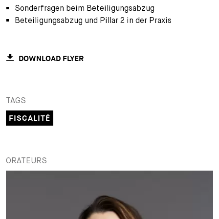
Sonderfragen beim Beteiligungsabzug
+
Beteiligungsabzug und Pillar 2 in der Praxis
Votre carrière
Stagiaires
Processus de candidature
Stagiaires de courte durée
Foire aux questions
Votre carrière chez nous
DOWNLOAD FLYER
Administration
Candidature spontanée
Assistantes et assistants
TAGS
FISCALITÉ
ORATEURS