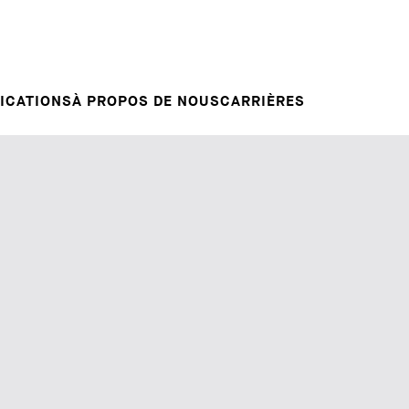
Candidature spontanée
RVENTIONS
E
VOTRE CARRIÈRE
Votre carrière chez nous
L INSIGHT
ICATIONS
À PROPOS DE NOUS
CARRIÈRES