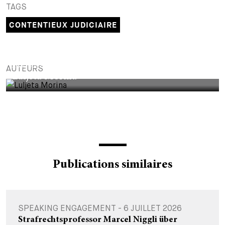
TAGS
+
Votre carrière
Stagiaires
Processus de candidature
CONTENTIEUX JUDICIAIRE
Stagiaires de courte durée
Foire aux questions
Votre carrière chez nous
ASSOCIATE
Administration
Candidature spontanée
AUTEURS
Luljeta Morina
Assistantes et assistants
Publications similaires
SPEAKING ENGAGEMENT - 6 JUILLET 2026
Strafrechtsprofessor Marcel Niggli über