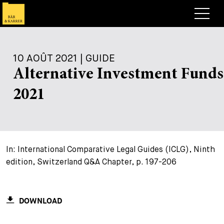
Avocats
10 AOÛT 2021 | GUIDE
Competences
Alternative Investment Funds
+
Deals, cas et actualités
2021
+
Publications
Deals & Cases
À propos de nous
Corporate News
Briefing
+
In: International Comparative Legal Guides (ICLG), Ninth
Carrières
Publication
edition, Switzerland Q&A Chapter, p. 197-206
+
Contact
Interventions
Travailler chez nous
+
Recherche
Guide
Postes
Vue d’ensemble
DOWNLOAD
+
Legal Insight
Postuler
Avocates et avocats
Postes à pourvoir
EN
DE
FR