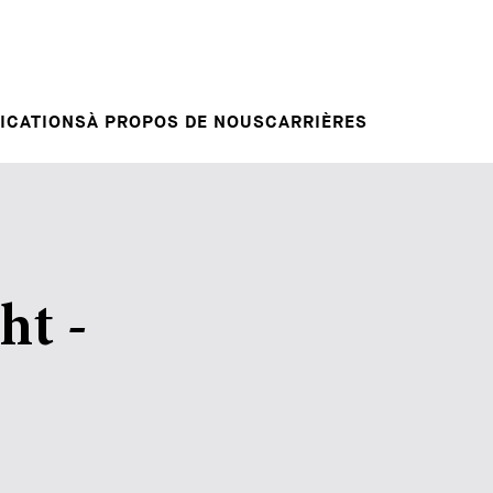
Candidature spontanée
RVENTIONS
E
VOTRE CARRIÈRE
Votre carrière chez nous
L INSIGHT
ICATIONS
À PROPOS DE NOUS
CARRIÈRES
ht -