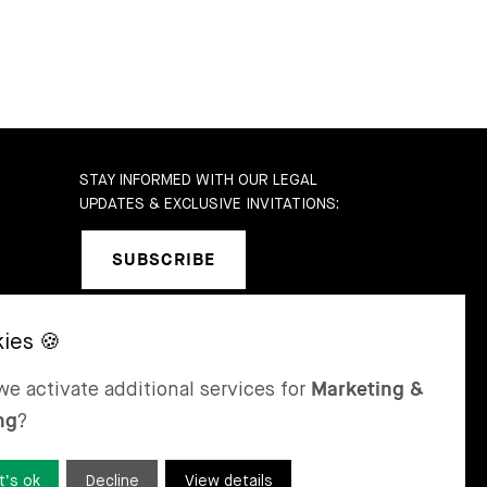
STAY INFORMED WITH OUR LEGAL
UPDATES & EXCLUSIVE INVITATIONS:
SUBSCRIBE
b
SEL
ST MORITZ
e activate additional services for
Marketing &
 & Karrer AG
Bär & Karrer
ng
?
nge Gasse 47
Via Maistra 2
-4052 Basel
CH-7500 St Moritz
tzerland
Switzerland
t’s ok
Decline
View details