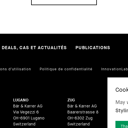
DEALS, CAS ET ACTUALITÉS
PUBLICATIONS
ons d'utilisation
Politique de confidentialité
InnovationLa
LUGANO
ZUG
BA
May w
Bär & Karrer AG
Bär & Karrer AG
Bär
Styli
Via Vegezzi 6
Baarerstrasse 8
La
CH-6901 Lugano
CH-6302 Zug
CH
Switzerland
Switzerland
Swi
Tha