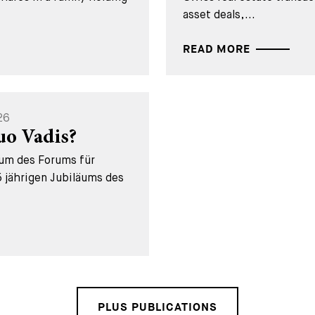
asset deals,...
READ MORE
26
uo Vadis?
äum des Forums für
 jährigen Jubiläums des
PLUS PUBLICATIONS