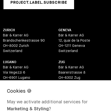
PROJECT.LABEL.SUBSCRIBE
ZURICH
GENEVA
Bär & Karrer AG
Bär & Karrer AG
Brandschenkestrasse 90
12, quai de la Poste
CH-8002 Zurich
CH-1211 Geneva
Switzerland
Switzerland
LUGANO
ZUG
Bär & Karrer AG
Bär & Karrer AG
Via Vegezzi 6
Baarerstrasse 8
CH-6901 Lugano
CH-6302 Zug
Switzerland
Switzerland
BASEL
ST MORITZ
Bär & Karrer AG
Bär & Karrer
May we activate additional services for
Lange Gasse 47
Via Maistra 2
Marketing & Styling
?
CH-4052 Basel
CH-7500 St Moritz