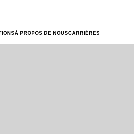
Candidature spontanée
NTIONS
VOTRE CARRIÈRE
Votre carrière chez nous
NSIGHT
TIONS
À PROPOS DE NOUS
CARRIÈRES