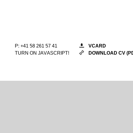
Fabienne Hauser
P:
P:
+41 58 261 57 41
+41 58 261 57 41
VCARD
VCARD
TURN ON JAVASCRIPT!
TURN ON JAVASCRIPT!
DOWNLOAD CV (P
DOWNLOAD CV (P