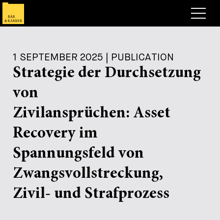
Lawyers
1 SEPTEMBER 2025 | PUBLICATION
Expertise
Strategie der Durchsetzung
+
Deals, Cases & News
von
+
Insights
Deals & Cases
Zivilansprüchen: Asset
About
Corporate News
Briefing
Recovery im
+
Career
Publication
Spannungsfeld von
+
Zwangsvollstreckung,
Contact
Speaking Engagement
Work with us
+
Zivil- und Strafprozess
Search
Guide
Jobs
Overview
+
Legal Insight
Apply
Lawyers
Open Positions
EN
DE
FR