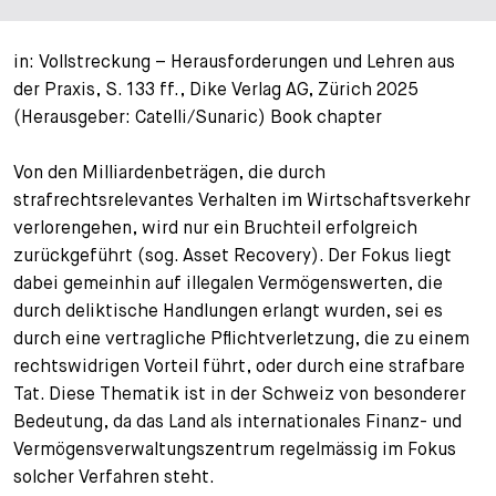
+
Your Career
Trainees
Application Process
in: Vollstreckung – Herausforderungen und Lehren aus
der Praxis, S. 133 ff., Dike Verlag AG, Zürich 2025
Student Trainees
Questions and answers
Your career with us
(Herausgeber: Catelli/Sunaric) Book chapter
Administrative Staff
Unsolicited Application
Von den Milliardenbeträgen, die durch
strafrechtsrelevantes Verhalten im Wirtschaftsverkehr
Assistants
verlorengehen, wird nur ein Bruchteil erfolgreich
zurückgeführt (sog. Asset Recovery). Der Fokus liegt
dabei gemeinhin auf illegalen Vermögenswerten, die
durch deliktische Handlungen erlangt wurden, sei es
durch eine vertragliche Pflichtverletzung, die zu einem
rechtswidrigen Vorteil führt, oder durch eine strafbare
Tat. Diese Thematik ist in der Schweiz von besonderer
Bedeutung, da das Land als internationales Finanz- und
Vermögensverwaltungszentrum regelmässig im Fokus
solcher Verfahren steht.