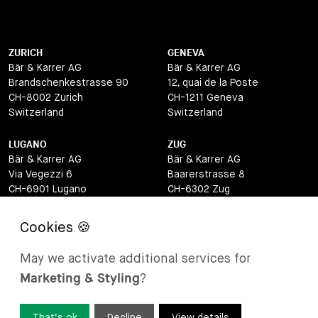
ZURICH
GENEVA
Bär & Karrer AG
Bär & Karrer AG
Brandschenkestrasse 90
12, quai de la Poste
CH-8002 Zurich
CH-1211 Geneva
Switzerland
Switzerland
LUGANO
ZUG
Bär & Karrer AG
Bär & Karrer AG
Via Vegezzi 6
Baarerstrasse 8
CH-6901 Lugano
CH-6302 Zug
Switzerland
Switzerland
BASEL
ST MORITZ
Bär & Karrer AG
Bär & Karrer
May we activate additional services for
Lange Gasse 47
Via Maistra 2
Marketing & Styling
?
CH-4052 Basel
CH-7500 St Moritz
Switzerland
Switzerland
That’s ok
Decline
View details