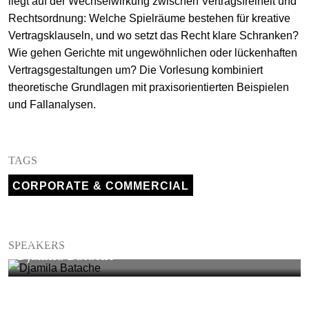
liegt auf der Wechselwirkung zwischen Vertragsfreiheit und
Rechtsordnung: Welche Spielräume bestehen für kreative
Vertragsklauseln, und wo setzt das Recht klare Schranken?
Wie gehen Gerichte mit ungewöhnlichen oder lückenhaften
Vertragsgestaltungen um? Die Vorlesung kombiniert
theoretische Grundlagen mit praxisorientierten Beispielen
und Fallanalysen.
TAGS
CORPORATE & COMMERCIAL
ASSOCIATE
SPEAKERS
Djamila Batache