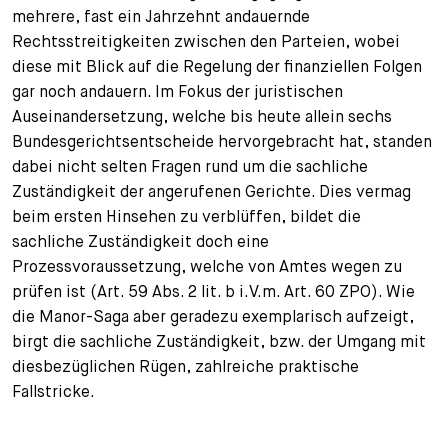
mehrere, fast ein Jahrzehnt andauernde
+
Rechtsstreitigkeiten zwischen den Parteien, wobei
Your Career
Trainees
Application Process
diese mit Blick auf die Regelung der finanziellen Folgen
Student Trainees
Questions and answers
Your career with us
gar noch andauern. Im Fokus der juristischen
Auseinandersetzung, welche bis heute allein sechs
Administrative Staff
Unsolicited Application
Bundesgerichtsentscheide hervorgebracht hat, standen
dabei nicht selten Fragen rund um die sachliche
Assistants
Zuständigkeit der angerufenen Gerichte. Dies vermag
beim ersten Hinsehen zu verblüffen, bildet die
sachliche Zuständigkeit doch eine
Prozessvoraussetzung, welche von Amtes wegen zu
prüfen ist (Art. 59 Abs. 2 lit. b i.V.m. Art. 60 ZPO). Wie
die Manor-Saga aber geradezu exemplarisch aufzeigt,
birgt die sachliche Zuständigkeit, bzw. der Umgang mit
diesbezüglichen Rügen, zahlreiche praktische
Fallstricke.