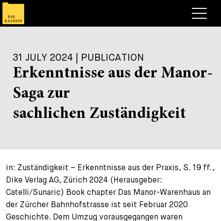
Lawyers
31 JULY 2024 | PUBLICATION
Expertise
Erkenntnisse aus der Manor-
+
Deals, Cases & News
Saga zur
+
Insights
Deals & Cases
sachlichen Zuständigkeit
About
Corporate News
Briefing
+
Career
Publication
in: Zuständigkeit – Erkenntnisse aus der Praxis, S. 19 ff.,
+
Contact
Speaking Engagement
Work with us
Dike Verlag AG, Zürich 2024 (Herausgeber:
+
Catelli/Sunaric) Book chapter Das Manor-Warenhaus an
Search
Guide
Jobs
Overview
der Zürcher Bahnhofstrasse ist seit Februar 2020
+
Geschichte. Dem Umzug vorausgegangen waren
Legal Insight
Apply
Lawyers
Open Positions
EN
DE
FR