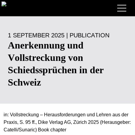
Lawyers
1 SEPTEMBER 2025 | PUBLICATION
Expertise
Anerkennung und
+
Deals, Cases & News
Vollstreckung von
+
Insights
Deals & Cases
Schiedssprüchen in der
About
Corporate News
Briefing
Schweiz
+
Career
Publication
+
Contact
Speaking Engagement
Work with us
in: Vollstreckung – Herausforderungen und Lehren aus der
+
Search
Guide
Jobs
Overview
Praxis, S. 95 ff., Dike Verlag AG, Zürich 2025 (Herausgeber:
Catelli/Sunaric) Book chapter
+
EN
Legal Insight
Apply
Lawyers
Open Positions
DE
FR