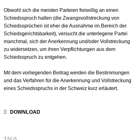
+
Obwohl sich die meisten Parteien freiwillig an einen
Your Career
Trainees
Application Process
Schiedsspruch halten (die Zwangsvollstreckung von
Schiedssprüchen ist eher die Ausnahme im Bereich der
Student Trainees
Questions and answers
Your career with us
Schiedsgerichtsbarkeit), versucht die unterlegene Partei
manchmal, sich der Anerkennung und/oder Vollstreckung
Administrative Staff
Unsolicited Application
zu widersetzen, um ihren Verpflichtungen aus dem
Assistants
Schiedsspruch zu entgehen.
Mit dem vorliegenden Beitrag werden die Bestimmungen
und das Verfahren für die Anerkennung und Vollstreckung
eines Schiedsspruchs in der Schweiz kurz erläutert.
DOWNLOAD
TAGS