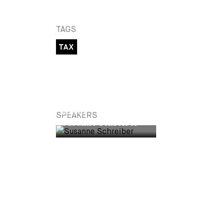
TAGS
TAX
PARTNER
SPEAKERS
Susanne Schreiber