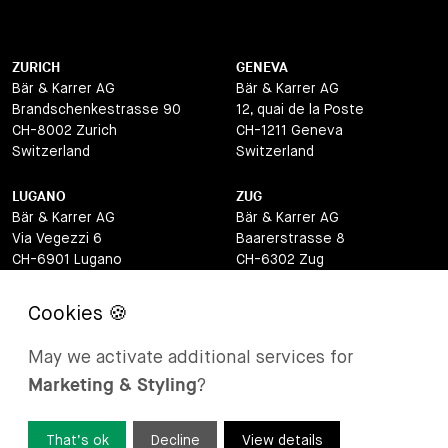
ZURICH
GENEVA
Bär & Karrer AG
Bär & Karrer AG
Brandschenkestrasse 90
12, quai de la Poste
CH-8002 Zurich
CH-1211 Geneva
Switzerland
Switzerland
LUGANO
ZUG
Bär & Karrer AG
Bär & Karrer AG
Via Vegezzi 6
Baarerstrasse 8
CH-6901 Lugano
CH-6302 Zug
Switzerland
Switzerland
BASEL
ST MORITZ
Bär & Karrer AG
Bär & Karrer
May we activate additional services for
Lange Gasse 47
Via Maistra 2
Marketing & Styling
?
CH-4052 Basel
CH-7500 St Moritz
Switzerland
Switzerland
That’s ok
Decline
View details