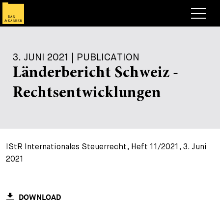
Anwälte
3. JUNI 2021 | PUBLICATION
Expertise
Länderbericht Schweiz -
+
Deals, Cases & News
Rechtsentwicklungen
+
Publikationen
Deals & Cases
Über Bär & Karrer
Corporate News
Briefing
+
IStR Internationales Steuerrecht, Heft 11/2021, 3. Juni
Karriere
Publikation
2021
+
Kontakt
Vortrag
Arbeiten bei uns
+
Suche
Guide
Stellen
Übersicht
DOWNLOAD
+
Legal Insight
Bewerben
Anwälte
Offene Stellen
EN
DE
FR