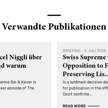
Verwandte Publikationen
BRIEFING - 3. JULI 2026
cel Niggli über
Swiss Supreme 
und warum
Opposition to 
Preserving Lis..
ence Bär & Karrer is
In a landmark decision 
test episode of The
for publication in the of
Court confirms...
READ MORE