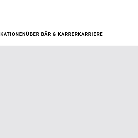
Spontanbewerbung
RAG
E
IHRE KARRIERE
Ihre Karriere bei uns
 INSIGHT
IKATIONEN
ÜBER BÄR & KARRER
KARRIERE