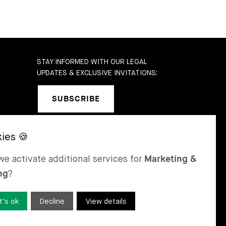
STAY INFORMED WITH OUR LEGAL
UPDATES & EXCLUSIVE INVITATIONS:
SUBSCRIBE
SEL
ST MORITZ
e activate additional services for
Marketing &
 & Karrer AG
Bär & Karrer
ng
?
nge Gasse 47
Via Maistra 2
-4052 Basel
CH-7500 St Moritz
tzerland
Switzerland
t’s ok
Decline
View details