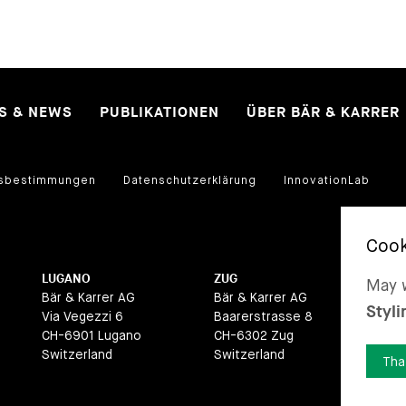
ES & NEWS
PUBLIKATIONEN
ÜBER BÄR & KARRER
sbestimmungen
Datenschutzerklärung
InnovationLab
LUGANO
ZUG
BA
May w
Bär & Karrer AG
Bär & Karrer AG
Bär
Styli
Via Vegezzi 6
Baarerstrasse 8
La
CH-6901 Lugano
CH-6302 Zug
CH
Switzerland
Switzerland
Swi
Tha