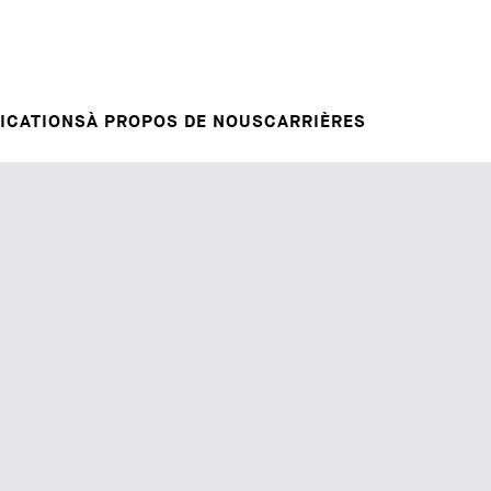
Candidature spontanée
RVENTIONS
E
VOTRE CARRIÈRE
Votre carrière chez nous
L INSIGHT
ICATIONS
À PROPOS DE NOUS
CARRIÈRES