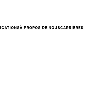
Candidature spontanée
RVENTIONS
E
VOTRE CARRIÈRE
Votre carrière chez nous
L INSIGHT
ICATIONS
À PROPOS DE NOUS
CARRIÈRES