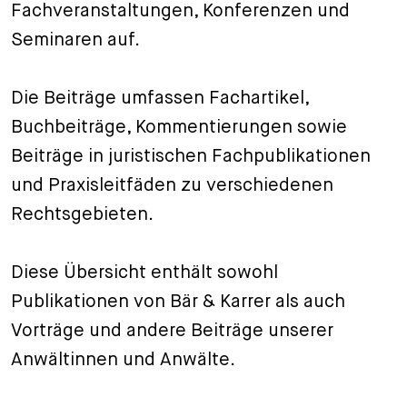
Fachveranstaltungen, Konferenzen und
+
Seminaren auf.
Ihre Karriere
Substituten
Bewerbungsprozess
Kurzpraktikanten
Fragen und Antworten
Ihre Karriere bei uns
Die Beiträge umfassen Fachartikel,
Administration
Spontanbewerbung
Buchbeiträge, Kommentierungen sowie
Beiträge in juristischen Fachpublikationen
Assistenzen
und Praxisleitfäden zu verschiedenen
Rechtsgebieten.
Diese Übersicht enthält sowohl
Publikationen von Bär & Karrer als auch
Vorträge und andere Beiträge unserer
Anwältinnen und Anwälte.