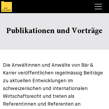
Anwälte
Publikationen und Vorträge
Expertise
+
Deals, Cases & News
+
Publikationen
Deals & Cases
Über Bär & Karrer
Corporate News
Briefing
Die Anwältinnen und Anwälte von Bär &
+
Karrer veröffentlichen regelmässig Beiträge
Karriere
Publikation
zu aktuellen Entwicklungen im
+
Kontakt
Vortrag
Arbeiten bei uns
schweizerischen und internationalen
+
Wirtschaftsrecht und treten als
Suche
Guide
Stellen
Übersicht
Referentinnen und Referenten an
+
Legal Insight
Bewerben
Anwälte
Offene Stellen
EN
DE
FR