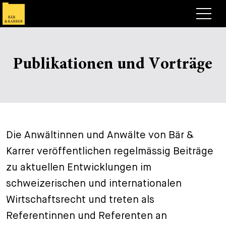
Anwälte
Publikationen und Vorträge
Expertise
+
Deals, Cases & News
+
Publikationen
Deals & Cases
Über Bär & Karrer
Corporate News
Briefing
Die Anwältinnen und Anwälte von Bär &
+
Karrer veröffentlichen regelmässig Beiträge
Karriere
Publikation
zu aktuellen Entwicklungen im
+
Kontakt
Vortrag
Arbeiten bei uns
schweizerischen und internationalen
+
Wirtschaftsrecht und treten als
Suche
Guide
Stellen
Übersicht
Referentinnen und Referenten an
+
Legal Insight
Bewerben
Anwälte
Offene Stellen
EN
DE
FR