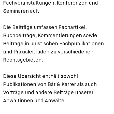
Fachveranstaltungen, Konferenzen und
+
Seminaren auf.
Ihre Karriere
Substituten
Bewerbungsprozess
Kurzpraktikanten
Fragen und Antworten
Ihre Karriere bei uns
Die Beiträge umfassen Fachartikel,
Administration
Spontanbewerbung
Buchbeiträge, Kommentierungen sowie
Beiträge in juristischen Fachpublikationen
Assistenzen
und Praxisleitfäden zu verschiedenen
Rechtsgebieten.
Diese Übersicht enthält sowohl
Publikationen von Bär & Karrer als auch
Vorträge und andere Beiträge unserer
Anwältinnen und Anwälte.