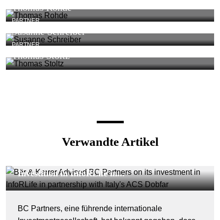
Thomas Rohde
PARTNER
Susanne Schreiber
PARTNER
Thomas Stoltz
Verwandte Artikel
DEALS & CASES - 29. JULI 2026
Bär & Karrer beriet BC Partners bei seiner
Investition in InfoRLife in...
BC Partners, eine führende internationale