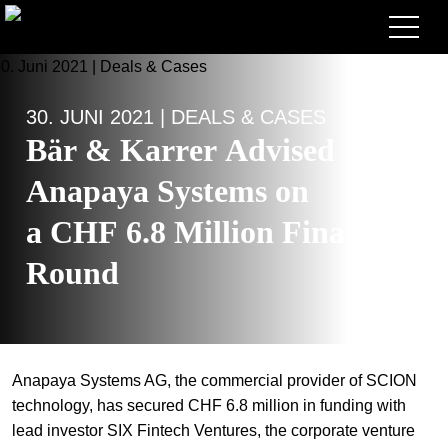
Anwälte
30. JUNI 2021 | DEALS & CASES
Expertise
Bär & Karrer Advised
+
Deals, Cases & News
Anapaya Systems on
+
Publikationen
Deals & Cases
a CHF 6.8 Million Financing
Über Bär & Karrer
Corporate News
Briefing
Round
+
Karriere
Publikation
+
Kontakt
Vortrag
Arbeiten bei uns
Anapaya Systems AG, the commercial provider of SCION
+
Suche
Guide
Stellen
Übersicht
technology, has secured CHF 6.8 million in funding with
lead investor SIX Fintech Ventures, the corporate venture
+
EN
Legal Insight
Bewerben
Anwälte
Offene Stellen
DE
FR