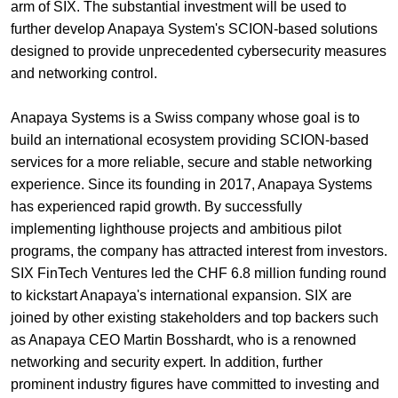
arm of SIX. The substantial investment will be used to
+
further develop Anapaya System's SCION-based solutions
Ihre Karriere
Substituten
Bewerbungsprozess
designed to provide unprecedented cybersecurity measures
and networking control.
Kurzpraktikanten
Fragen und Antworten
Ihre Karriere bei uns
Anapaya Systems is a Swiss company whose goal is to
Administration
Spontanbewerbung
build an international ecosystem providing SCION-based
Assistenzen
services for a more reliable, secure and stable networking
experience. Since its founding in 2017, Anapaya Systems
has experienced rapid growth. By successfully
implementing lighthouse projects and ambitious pilot
programs, the company has attracted interest from investors.
SIX FinTech Ventures led the CHF 6.8 million funding round
to kickstart Anapaya's international expansion. SIX are
joined by other existing stakeholders and top backers such
as Anapaya CEO Martin Bosshardt, who is a renowned
networking and security expert. In addition, further
prominent industry figures have committed to investing and