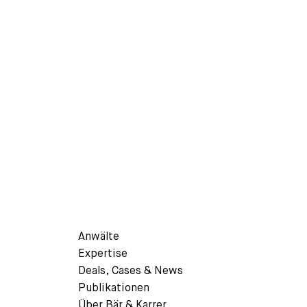
Bleiben Sie über aktuelle Entwicklungen bei
sowie Updates zu Transaktionen, Mandaten, 
Die Anwältinnen und Anwälte von Bär & Karre
Weiterentwicklung des schweizerischen Wir
Anwälte
Expertise
Deals, Cases & News
Publikationen
Über Bär & Karrer