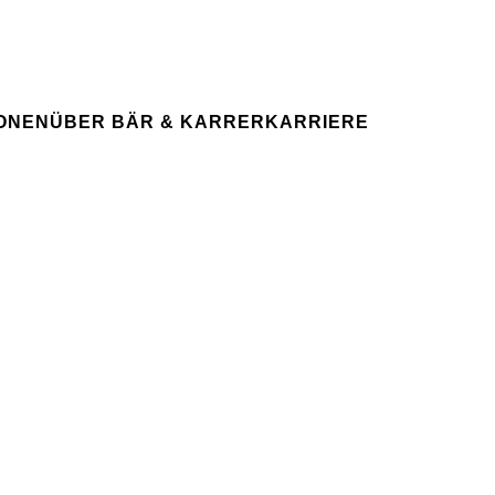
Spontanbewerbung
IHRE KARRIERE
Ihre Karriere bei uns
IGHT
IONEN
ÜBER BÄR & KARRER
KARRIERE