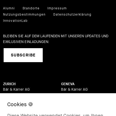
Alumni
Standorte
Impressum
Nutzungsbestimmungen
Datenschutzerklärung
InnovationLab
BLEIBEN SIE AUF DEM LAUFENDEN MIT UNSEREN UPDATES UND
EXKLUSIVEN EINLADUNGEN:
SUBSCRIBE
ZURICH
GENEVA
Bär & Karrer AG
Bär & Karrer AG
Brandschenkestrasse 90
12, quai de la Poste
CH-8002 Zurich
CH-1211 Geneva
Switzerland
Switzerland
Diese Website verwendet Cookies, um Ihnen