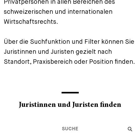
Privatpersonen in allen Bereichen des
+
schweizerischen und internationalen
Ihre Karriere
Substituten
Bewerbungsprozess
Wirtschaftsrechts.
Kurzpraktikanten
Fragen und Antworten
Ihre Karriere bei uns
Über die Suchfunktion und Filter können Sie
Administration
Spontanbewerbung
Juristinnen und Juristen gezielt nach
Assistenzen
Standort, Praxisbereich oder Position finden.
Juristinnen und Juristen finden