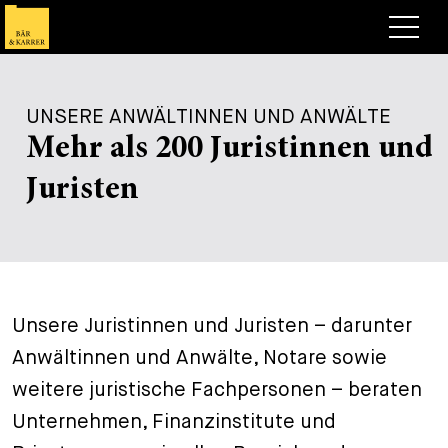
Anwälte
UNSERE ANWÄLTINNEN UND ANWÄLTE
Expertise
Mehr als 200 Juristinnen und
+
Deals, Cases & News
Juristen
+
Publikationen
Deals & Cases
Über Bär & Karrer
Corporate News
Briefing
+
Karriere
Publikation
Unsere Juristinnen und Juristen – darunter
+
Kontakt
Vortrag
Arbeiten bei uns
Anwältinnen und Anwälte, Notare sowie
+
weitere juristische Fachpersonen – beraten
Suche
Guide
Stellen
Übersicht
Unternehmen, Finanzinstitute und
+
Legal Insight
Bewerben
Anwälte
Offene Stellen
EN
DE
FR