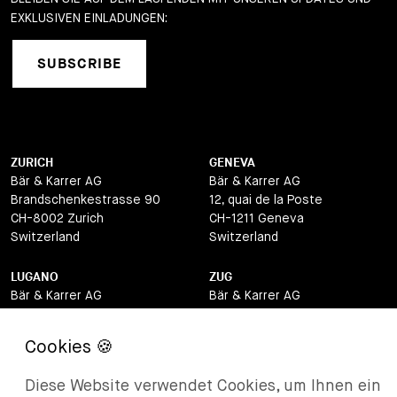
EXKLUSIVEN EINLADUNGEN:
SUBSCRIBE
ZURICH
GENEVA
Bär & Karrer AG
Bär & Karrer AG
Brandschenkestrasse 90
12, quai de la Poste
CH-8002 Zurich
CH-1211 Geneva
Switzerland
Switzerland
LUGANO
ZUG
Bär & Karrer AG
Bär & Karrer AG
Via Vegezzi 6
Baarerstrasse 8
CH-6901 Lugano
CH-6302 Zug
Switzerland
Switzerland
Diese Website verwendet Cookies, um Ihnen ein
BASEL
ST MORITZ