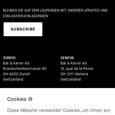
BLEIBEN SIE AUF DEM LAUFENDEN MIT UNSEREN UPDATES UND
EXKLUSIVEN EINLADUNGEN:
SUBSCRIBE
ZURICH
GENEVA
Bär & Karrer AG
Bär & Karrer AG
Brandschenkestrasse 90
12, quai de la Poste
CH-8002 Zurich
CH-1211 Geneva
Switzerland
Switzerland
LUGANO
ZUG
Bär & Karrer AG
Bär & Karrer AG
Via Vegezzi 6
Baarerstrasse 8
CH-6901 Lugano
CH-6302 Zug
Diese Website verwendet Cookies, um Ihnen ein
Switzerland
Switzerland