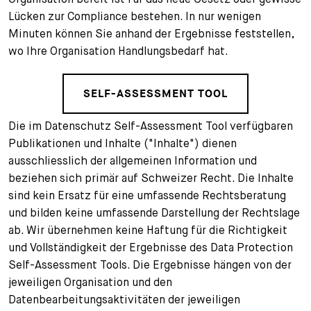
Lücken zur Compliance bestehen. In nur wenigen
Ihre Karriere
Substituten
Bewerbungsprozess
Minuten können Sie anhand der Ergebnisse feststellen,
wo Ihre Organisation Handlungsbedarf hat.
Kurzpraktikanten
Fragen und Antworten
Ihre Karriere bei uns
Administration
Spontanbewerbung
SELF-ASSESSMENT TOOL
Assistenzen
Die im Datenschutz Self-Assessment Tool verfügbaren
Publikationen und Inhalte ("Inhalte") dienen
ausschliesslich der allgemeinen Information und
beziehen sich primär auf Schweizer Recht. Die Inhalte
sind kein Ersatz für eine umfassende Rechtsberatung
und bilden keine umfassende Darstellung der Rechtslage
ab. Wir übernehmen keine Haftung für die Richtigkeit
und Vollständigkeit der Ergebnisse des Data Protection
Self-Assessment Tools. Die Ergebnisse hängen von der
jeweiligen Organisation und den
Datenbearbeitungsaktivitäten der jeweiligen