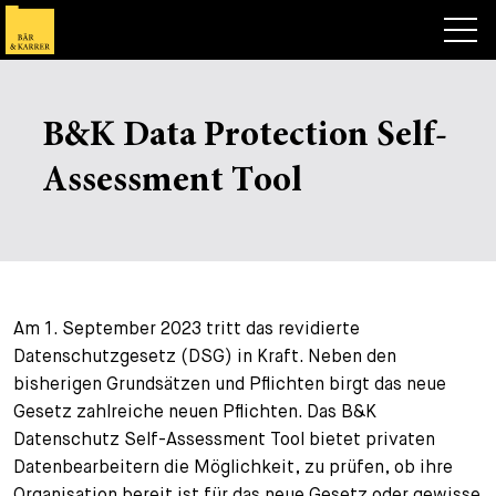
Anwälte
B&K Data Protection Self-
Expertise
Assessment Tool
Deals, Cases & News
Publikationen
Deals & Cases
Über Bär & Karrer
Corporate News
Briefing
Am 1. September 2023 tritt das revidierte
Karriere
Publikation
Datenschutzgesetz (DSG) in Kraft. Neben den
bisherigen Grundsätzen und Pflichten birgt das neue
Kontakt
Vortrag
Arbeiten bei uns
Gesetz zahlreiche neuen Pflichten. Das B&K
Datenschutz Self-Assessment Tool bietet privaten
Suche
Guide
Stellen
Übersicht
Datenbearbeitern die Möglichkeit, zu prüfen, ob ihre
Legal Insight
Bewerben
Anwälte
Offene Stellen
EN
DE
FR
Organisation bereit ist für das neue Gesetz oder gewisse