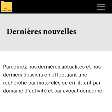
Avocats
Dernières nouvelles
Competences
+
Deals, cas et actualités
+
Publications
Deals & Cases
À propos de nous
Corporate News
Briefing
Parcourez nos dernières actualités et nos
+
derniers dossiers en effectuant une
Carrières
Publication
recherche par mots-clés ou en filtrant par
+
Contact
Interventions
Travailler chez nous
domaine d'activité et par avocat concerné.
+
Recherche
Guide
Postes
Vue d’ensemble
+
Legal Insight
Postuler
Avocates et avocats
Postes à pourvoir
EN
DE
FR