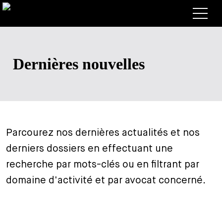
Avocats
Dernières nouvelles
Competences
+
Deals, cas et actualités
+
Publications
Deals & Cases
À propos de nous
Corporate News
Briefing
Parcourez nos dernières actualités et nos
+
derniers dossiers en effectuant une
Carrières
Publication
recherche par mots-clés ou en filtrant par
+
Contact
Interventions
Travailler chez nous
domaine d'activité et par avocat concerné.
+
Recherche
Guide
Postes
Vue d’ensemble
+
Legal Insight
Postuler
Avocates et avocats
Postes à pourvoir
EN
DE
FR