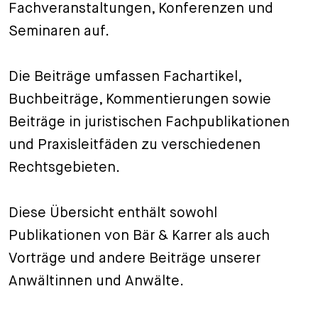
Fachveranstaltungen, Konferenzen und
+
Seminaren auf.
Ihre Karriere
Substituten
Bewerbungsprozess
Kurzpraktikanten
Fragen und Antworten
Ihre Karriere bei uns
Die Beiträge umfassen Fachartikel,
Administration
Spontanbewerbung
Buchbeiträge, Kommentierungen sowie
Beiträge in juristischen Fachpublikationen
Assistenzen
und Praxisleitfäden zu verschiedenen
Rechtsgebieten.
Diese Übersicht enthält sowohl
Publikationen von Bär & Karrer als auch
Vorträge und andere Beiträge unserer
Anwältinnen und Anwälte.