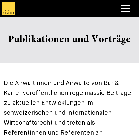
Anwälte
Publikationen und Vorträge
Expertise
+
Deals, Cases & News
+
Publikationen
Deals & Cases
Über Bär & Karrer
Corporate News
Briefing
Die Anwältinnen und Anwälte von Bär &
+
Karrer veröffentlichen regelmässig Beiträge
Karriere
Publikation
zu aktuellen Entwicklungen im
+
Kontakt
Vortrag
Arbeiten bei uns
schweizerischen und internationalen
+
Wirtschaftsrecht und treten als
Suche
Guide
Stellen
Übersicht
Referentinnen und Referenten an
+
Legal Insight
Bewerben
Anwälte
Offene Stellen
EN
DE
FR